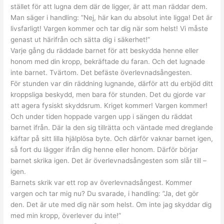
stället för att lugna dem där de ligger, är att man räddar dem.
Man säger i handling: ”Nej, här kan du absolut inte ligga! Det är
livsfarligt! Vargen kommer och tar dig när som helst! Vi måste
genast ut härifrån och sätta dig i säkerhet!”
Varje gång du räddade barnet för att beskydda henne eller
honom med din kropp, bekräftade du faran. Och det lugnade
inte barnet. Tvärtom. Det befäste överlevnadsångesten.
För stunden var din räddning lugnande, därför att du erbjöd ditt
kroppsliga beskydd, men bara för stunden. Det du gjorde var
att agera fysiskt skyddsrum. Kriget kommer! Vargen kommer!
Och under tiden hoppade vargen upp i sängen du räddat
barnet ifrån. Där la den sig tillrätta och väntade med dreglande
käftar på sitt lilla hjälplösa byte. Och därför vaknar barnet igen,
så fort du lägger ifrån dig henne eller honom. Därför börjar
barnet skrika igen. Det är överlevnadsångesten som slår till –
igen.
Barnets skrik var ett rop av överlevnadsångest. Kommer
vargen och tar mig nu? Du svarade, i handling: ”Ja, det gör
den. Det är ute med dig när som helst. Om inte jag skyddar dig
med min kropp, överlever du inte!”