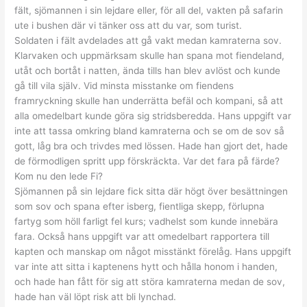
fält, sjömannen i sin lejdare eller, för all del, vakten på safarin
ute i bushen där vi tänker oss att du var, som turist.
Soldaten i fält avdelades att gå vakt medan kamraterna sov.
Klarvaken och uppmärksam skulle han spana mot fiendeland,
utåt och bortåt i natten, ända tills han blev avlöst och kunde
gå till vila själv. Vid minsta misstanke om fiendens
framryckning skulle han underrätta befäl och kompani, så att
alla omedelbart kunde göra sig stridsberedda. Hans uppgift var
inte att tassa omkring bland kamraterna och se om de sov så
gott, låg bra och trivdes med lössen. Hade han gjort det, hade
de förmodligen spritt upp förskräckta. Var det fara på färde?
Kom nu den lede Fi?
Sjömannen på sin lejdare fick sitta där högt över besättningen
som sov och spana efter isberg, fientliga skepp, förlupna
fartyg som höll farligt fel kurs; vadhelst som kunde innebära
fara. Också hans uppgift var att omedelbart rapportera till
kapten och manskap om något misstänkt förelåg. Hans uppgift
var inte att sitta i kaptenens hytt och hålla honom i handen,
och hade han fått för sig att störa kamraterna medan de sov,
hade han väl löpt risk att bli lynchad.