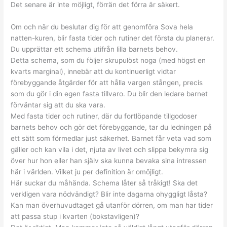
Det senare är inte möjligt, förrän det förra är säkert.
Om och när du beslutar dig för att genomföra Sova hela
natten-kuren, blir fasta tider och rutiner det första du planerar.
Du upprättar ett schema utifrån lilla barnets behov.
Detta schema, som du följer skrupulöst noga (med högst en
kvarts marginal), innebär att du kontinuerligt vidtar
förebyggande åtgärder för att hålla vargen stången, precis
som du gör i din egen fasta tillvaro. Du blir den ledare barnet
förväntar sig att du ska vara.
Med fasta tider och rutiner, där du fortlöpande tillgodoser
barnets behov och gör det förebyggande, tar du ledningen på
ett sätt som förmedlar just säkerhet. Barnet får veta vad som
gäller och kan vila i det, njuta av livet och slippa bekymra sig
över hur hon eller han själv ska kunna bevaka sina intressen
här i världen. Vilket ju per definition är omöjligt.
Här suckar du måhända. Schema låter så tråkigt! Ska det
verkligen vara nödvändigt? Blir inte dagarna ohyggligt låsta?
Kan man överhuvudtaget gå utanför dörren, om man har tider
att passa stup i kvarten (bokstavligen)?