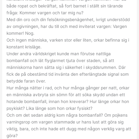
både ropat och bekräftat, så fort barnet i ställt sin tärande
fråga: Kommer vargen och tar mig nu?
Med din oro och din felsökningsbenägenhet, ivrigt understödd
av omgivningen, har du till och med inviterat vargen: Vargen
kommer! Nog.
Och ingen människa, varken stor eller liten, orkar befinna sig i
konstant krisläge.
Under andra världskriget kunde man förutse nattliga
bombanfall och lät flyglarmet tjuta över staden, så att
människorna hann sätta sig i säkerhet i skyddsrummen. Där
fick de på obestämd tid invänta den efterlängtade signal som
betydde faran över.
Hur många nätter i rad, och hur många gånger per natt, orkar
en människa avbryta sin sömn för att söka skydd undan ett
hotande bombanfall, innan hon kreverar? Hur länge orkar hon
psykiskt? Lika länge som hon orkar fysiskt?
Och om det sedan aldrig kom några bombanfall? Om pojkens
varningsrop om vargen stammade ur hans lust att göra sig
viktig, bara, och inte hade ett dugg med någon verklig varg att
göra?