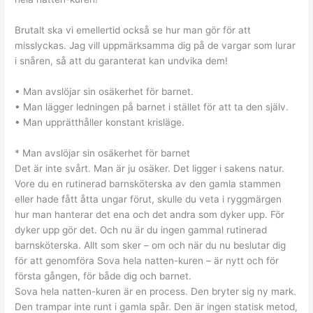
Brutalt ska vi emellertid också se hur man gör för att
misslyckas. Jag vill uppmärksamma dig på de vargar som lurar
i snåren, så att du garanterat kan undvika dem!
• Man avslöjar sin osäkerhet för barnet.
• Man lägger ledningen på barnet i stället för att ta den själv.
• Man upprätthåller konstant krisläge.
* Man avslöjar sin osäkerhet för barnet
Det är inte svårt. Man är ju osäker. Det ligger i sakens natur.
Vore du en rutinerad barnsköterska av den gamla stammen
eller hade fått åtta ungar förut, skulle du veta i ryggmärgen
hur man hanterar det ena och det andra som dyker upp. För
dyker upp gör det. Och nu är du ingen gammal rutinerad
barnsköterska. Allt som sker – om och när du nu beslutar dig
för att genomföra Sova hela natten-kuren – är nytt och för
första gången, för både dig och barnet.
Sova hela natten-kuren är en process. Den bryter sig ny mark.
Den trampar inte runt i gamla spår. Den är ingen statisk metod,