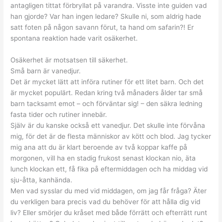
antagligen tittat förbryllat på varandra. Visste inte guiden vad
han gjorde? Var han ingen ledare? Skulle ni, som aldrig hade
satt foten på någon savann förut, ta hand om safarin?! Er
spontana reaktion hade varit osäkerhet.
Osäkerhet är motsatsen till säkerhet.
Små barn är vanedjur.
Det är mycket lätt att införa rutiner för ett litet barn. Och det
är mycket populärt. Redan kring två månaders ålder tar små
barn tacksamt emot – och förväntar sig! – den säkra ledning
fasta tider och rutiner innebär.
Själv är du kanske också ett vanedjur. Det skulle inte förvåna
mig, för det är de flesta människor av kött och blod. Jag tycker
mig ana att du är klart beroende av två koppar kaffe på
morgonen, vill ha en stadig frukost senast klockan nio, äta
lunch klockan ett, få fika på eftermiddagen och ha middag vid
sju-åtta, kanhända.
Men vad sysslar du med vid middagen, om jag får fråga? Äter
du verkligen bara precis vad du behöver för att hålla dig vid
liv? Eller smörjer du kråset med både förrätt och efterrätt runt