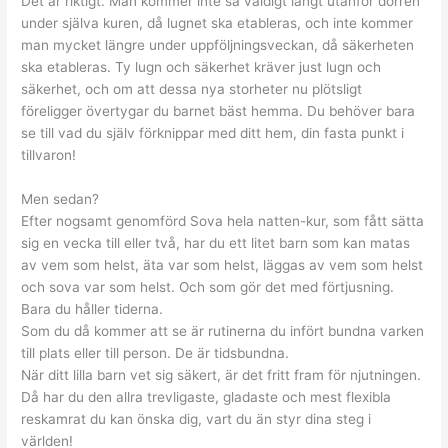
Det är riktigt. Man kommer inte så väldigt långt utanför dörren
under själva kuren, då lugnet ska etableras, och inte kommer
man mycket längre under uppföljningsveckan, då säkerheten
ska etableras. Ty lugn och säkerhet kräver just lugn och
säkerhet, och om att dessa nya storheter nu plötsligt
föreligger övertygar du barnet bäst hemma. Du behöver bara
se till vad du själv förknippar med ditt hem, din fasta punkt i
tillvaron!
Men sedan?
Efter nogsamt genomförd Sova hela natten-kur, som fått sätta
sig en vecka till eller två, har du ett litet barn som kan matas
av vem som helst, äta var som helst, läggas av vem som helst
och sova var som helst. Och som gör det med förtjusning.
Bara du håller tiderna.
Som du då kommer att se är rutinerna du infört bundna varken
till plats eller till person. De är tidsbundna.
När ditt lilla barn vet sig säkert, är det fritt fram för njutningen.
Då har du den allra trevligaste, gladaste och mest flexibla
reskamrat du kan önska dig, vart du än styr dina steg i
världen!