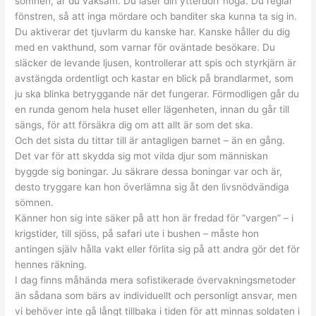
sömnen, är du vaksam. Du låser din ytterdörr noga. Du reglar
fönstren, så att inga mördare och banditer ska kunna ta sig in.
Du aktiverar det tjuvlarm du kanske har. Kanske håller du dig
med en vakthund, som varnar för oväntade besökare. Du
släcker de levande ljusen, kontrollerar att spis och styrkjärn är
avstängda ordentligt och kastar en blick på brandlarmet, som
ju ska blinka betryggande när det fungerar. Förmodligen går du
en runda genom hela huset eller lägenheten, innan du går till
sängs, för att försäkra dig om att allt är som det ska.
Och det sista du tittar till är antagligen barnet – än en gång.
Det var för att skydda sig mot vilda djur som människan
byggde sig boningar. Ju säkrare dessa boningar var och är,
desto tryggare kan hon överlämna sig åt den livsnödvändiga
sömnen.
Känner hon sig inte säker på att hon är fredad för ”vargen” – i
krigstider, till sjöss, på safari ute i bushen – måste hon
antingen själv hålla vakt eller förlita sig på att andra gör det för
hennes räkning.
I dag finns måhända mera sofistikerade övervakningsmetoder
än sådana som bärs av individuellt och personligt ansvar, men
vi behöver inte gå långt tillbaka i tiden för att minnas soldaten i