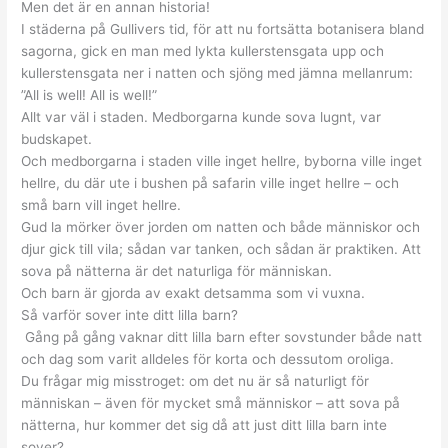
Men det är en annan historia!
I städerna på Gullivers tid, för att nu fortsätta botanisera bland
sagorna, gick en man med lykta kullerstensgata upp och
kullerstensgata ner i natten och sjöng med jämna mellanrum:
”All is well! All is well!”
Allt var väl i staden. Medborgarna kunde sova lugnt, var
budskapet.
Och medborgarna i staden ville inget hellre, byborna ville inget
hellre, du där ute i bushen på safarin ville inget hellre – och
små barn vill inget hellre.
Gud la mörker över jorden om natten och både människor och
djur gick till vila; sådan var tanken, och sådan är praktiken. Att
sova på nätterna är det naturliga för människan.
Och barn är gjorda av exakt detsamma som vi vuxna.
Så varför sover inte ditt lilla barn?
Gång på gång vaknar ditt lilla barn efter sovstunder både natt
och dag som varit alldeles för korta och dessutom oroliga.
Du frågar mig misstroget: om det nu är så naturligt för
människan – även för mycket små människor – att sova på
nätterna, hur kommer det sig då att just ditt lilla barn inte
sover?