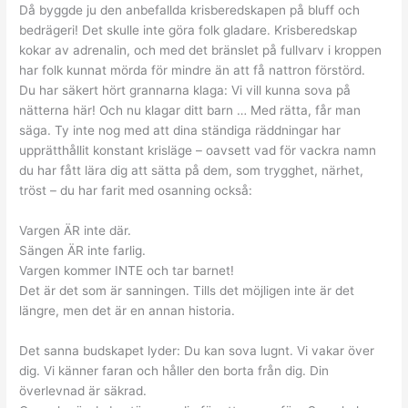
Då byggde ju den anbefallda krisberedskapen på bluff och
bedrägeri! Det skulle inte göra folk gladare. Krisberedskap
kokar av adrenalin, och med det bränslet på fullvarv i kroppen
har folk kunnat mörda för mindre än att få nattron förstörd.
Du har säkert hört grannarna klaga: Vi vill kunna sova på
nätterna här! Och nu klagar ditt barn … Med rätta, får man
säga. Ty inte nog med att dina ständiga räddningar har
upprätthållit konstant krisläge – oavsett vad för vackra namn
du har fått lära dig att sätta på dem, som trygghet, närhet,
tröst – du har farit med osanning också:
Vargen ÄR inte där.
Sängen ÄR inte farlig.
Vargen kommer INTE och tar barnet!
Det är det som är sanningen. Tills det möjligen inte är det
längre, men det är en annan historia.
Det sanna budskapet lyder: Du kan sova lugnt. Vi vakar över
dig. Vi känner faran och håller den borta från dig. Din
överlevnad är säkrad.