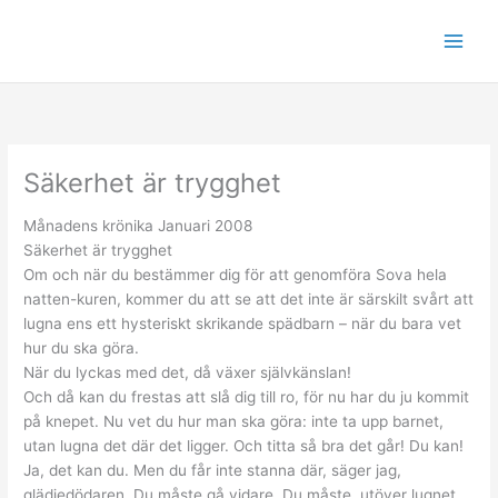
Hoppa
till
innehåll
Säkerhet är trygghet
Månadens krönika Januari 2008
Säkerhet är trygghet
Om och när du bestämmer dig för att genomföra Sova hela
natten-kuren, kommer du att se att det inte är särskilt svårt att
lugna ens ett hysteriskt skrikande spädbarn – när du bara vet
hur du ska göra.
När du lyckas med det, då växer självkänslan!
Och då kan du frestas att slå dig till ro, för nu har du ju kommit
på knepet. Nu vet du hur man ska göra: inte ta upp barnet,
utan lugna det där det ligger. Och titta så bra det går! Du kan!
Ja, det kan du. Men du får inte stanna där, säger jag,
glädjedödaren. Du måste gå vidare. Du måste, utöver lugnet,