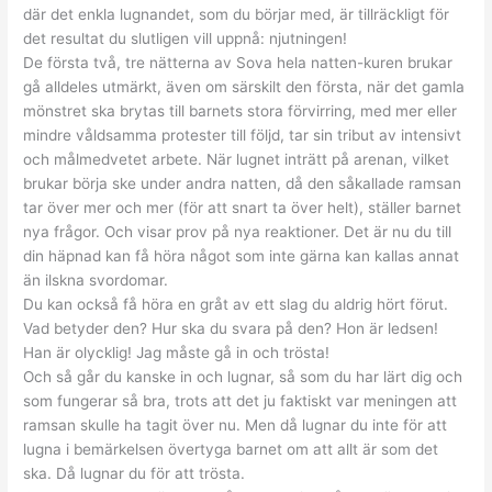
där det enkla lugnandet, som du börjar med, är tillräckligt för
det resultat du slutligen vill uppnå: njutningen!
De första två, tre nätterna av Sova hela natten-kuren brukar
gå alldeles utmärkt, även om särskilt den första, när det gamla
mönstret ska brytas till barnets stora förvirring, med mer eller
mindre våldsamma protester till följd, tar sin tribut av intensivt
och målmedvetet arbete. När lugnet inträtt på arenan, vilket
brukar börja ske under andra natten, då den såkallade ramsan
tar över mer och mer (för att snart ta över helt), ställer barnet
nya frågor. Och visar prov på nya reaktioner. Det är nu du till
din häpnad kan få höra något som inte gärna kan kallas annat
än ilskna svordomar.
Du kan också få höra en gråt av ett slag du aldrig hört förut.
Vad betyder den? Hur ska du svara på den? Hon är ledsen!
Han är olycklig! Jag måste gå in och trösta!
Och så går du kanske in och lugnar, så som du har lärt dig och
som fungerar så bra, trots att det ju faktiskt var meningen att
ramsan skulle ha tagit över nu. Men då lugnar du inte för att
lugna i bemärkelsen övertyga barnet om att allt är som det
ska. Då lugnar du för att trösta.