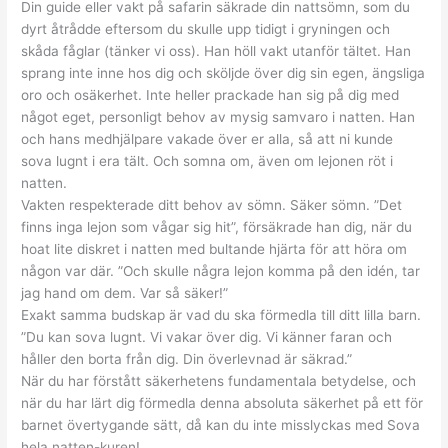
Din guide eller vakt på safarin säkrade din nattsömn, som du
dyrt åtrådde eftersom du skulle upp tidigt i gryningen och
skåda fåglar (tänker vi oss). Han höll vakt utanför tältet. Han
sprang inte inne hos dig och sköljde över dig sin egen, ängsliga
oro och osäkerhet. Inte heller prackade han sig på dig med
något eget, personligt behov av mysig samvaro i natten. Han
och hans medhjälpare vakade över er alla, så att ni kunde
sova lugnt i era tält. Och somna om, även om lejonen röt i
natten.
Vakten respekterade ditt behov av sömn. Säker sömn. ”Det
finns inga lejon som vågar sig hit”, försäkrade han dig, när du
hoat lite diskret i natten med bultande hjärta för att höra om
någon var där. ”Och skulle några lejon komma på den idén, tar
jag hand om dem. Var så säker!”
Exakt samma budskap är vad du ska förmedla till ditt lilla barn.
”Du kan sova lugnt. Vi vakar över dig. Vi känner faran och
håller den borta från dig. Din överlevnad är säkrad.”
När du har förstått säkerhetens fundamentala betydelse, och
när du har lärt dig förmedla denna absoluta säkerhet på ett för
barnet övertygande sätt, då kan du inte misslyckas med Sova
hela natten-kuren!