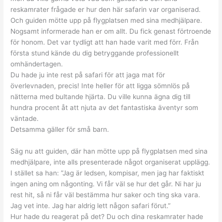
reskamrater frågade er hur den här safarin var organiserad.
Och guiden mötte upp på flygplatsen med sina medhjälpare.
Nogsamt informerade han er om allt. Du fick genast förtroende
för honom. Det var tydligt att han hade varit med förr. Från
första stund kände du dig betryggande professionellt
omhändertagen.
Du hade ju inte rest på safari för att jaga mat för
överlevnaden, precis! Inte heller för att ligga sömnlös på
nätterna med bultande hjärta. Du ville kunna ägna dig till
hundra procent åt att njuta av det fantastiska äventyr som
väntade.
Detsamma gäller för små barn.
Säg nu att guiden, där han mötte upp på flygplatsen med sina
medhjälpare, inte alls presenterade något organiserat upplägg.
I stället sa han: ”Jag är ledsen, kompisar, men jag har faktiskt
ingen aning om någonting. Vi får väl se hur det går. Ni har ju
rest hit, så ni får väl bestämma hur saker och ting ska vara.
Jag vet inte. Jag har aldrig lett någon safari förut.”
Hur hade du reagerat på det? Du och dina reskamrater hade