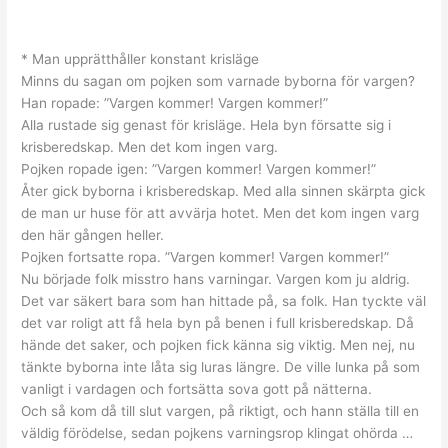
* Man upprätthåller konstant krisläge
Minns du sagan om pojken som varnade byborna för vargen?
Han ropade: ”Vargen kommer! Vargen kommer!”
Alla rustade sig genast för krisläge. Hela byn försatte sig i
krisberedskap. Men det kom ingen varg.
Pojken ropade igen: ”Vargen kommer! Vargen kommer!”
Åter gick byborna i krisberedskap. Med alla sinnen skärpta gick
de man ur huse för att avvärja hotet. Men det kom ingen varg
den här gången heller.
Pojken fortsatte ropa. ”Vargen kommer! Vargen kommer!”
Nu började folk misstro hans varningar. Vargen kom ju aldrig.
Det var säkert bara som han hittade på, sa folk. Han tyckte väl
det var roligt att få hela byn på benen i full krisberedskap. Då
hände det saker, och pojken fick känna sig viktig. Men nej, nu
tänkte byborna inte låta sig luras längre. De ville lunka på som
vanligt i vardagen och fortsätta sova gott på nätterna.
Och så kom då till slut vargen, på riktigt, och hann ställa till en
väldig förödelse, sedan pojkens varningsrop klingat ohörda …