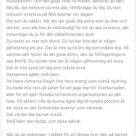
huvudrätten? Och det goda vinet till maten, behöver du det?
Nej då, det behöver du inte alls, rättfärdigar du dig. Du kan
minsann överleva på 800 kalorier om dagen!
Det kan du säkert. Allt det där goda lilla extra som du äter och
dricker, som alls inte är nödvändigt för att du ska överleva, det
inmundigar du ju för ditt välbefinnandes skull.
Du njuter av mat och dryck. Du tycker inte det är någon
påfrestning att äta. Det är inte synd om dig som måste äta. På
samma sätt njuter du din goda sömn, den du förhoppningsvis
ska återfå. Du tycker inte det är någon påfrestning att sova.
Det är inte synd om dig som måste sova.
Detsamma gäller små barn.
De fasta rutinerna lösgör inte bara energi utan också njutning.
Du hade inte rest på safari för att jaga mat för överlevnaden,
eller för att själv försöka ta hand om organisationen av det
hela. På safarin ville du kunna ägna dig till hundra procent åt
att njuta av det fantastiska äventyr som väntade.
Det vill det lilla barnet också.
Små barn ska njutas, och njuta själva!
När du tar ledningen, i stället för att lämpa över den på barnet,