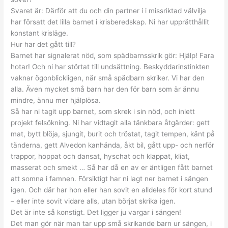
Svaret är: Därför att du och din partner i i missriktad välvilja
har försatt det lilla barnet i krisberedskap. Ni har upprätthållit
konstant krisläge.
Hur har det gått till?
Barnet har signalerat nöd, som spädbarnsskrik gör: Hjälp! Fara
hotar! Och ni har störtat till undsättning. Beskyddarinstinkten
vaknar ögonblickligen, när små spädbarn skriker. Vi har den
alla. Även mycket små barn har den för barn som är ännu
mindre, ännu mer hjälplösa.
Så har ni tagit upp barnet, som skrek i sin nöd, och inlett
projekt felsökning. Ni har vidtagit alla tänkbara åtgärder: gett
mat, bytt blöja, sjungit, burit och tröstat, tagit tempen, känt på
tänderna, gett Alvedon kanhända, åkt bil, gått upp- och nerför
trappor, hoppat och dansat, hyschat och klappat, kliat,
masserat och smekt … Så har då en av er äntligen fått barnet
att somna i famnen. Försiktigt har ni lagt ner barnet i sängen
igen. Och där har hon eller han sovit en alldeles för kort stund
– eller inte sovit vidare alls, utan börjat skrika igen.
Det är inte så konstigt. Det ligger ju vargar i sängen!
Det man gör när man tar upp små skrikande barn ur sängen, i