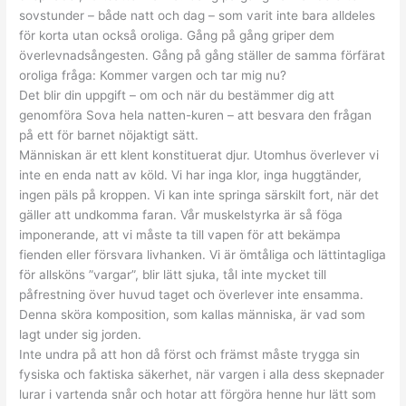
sovstunder – både natt och dag – som varit inte bara alldeles
för korta utan också oroliga. Gång på gång griper dem
överlevnadsångesten. Gång på gång ställer de samma förfärat
oroliga fråga: Kommer vargen och tar mig nu?
Det blir din uppgift – om och när du bestämmer dig att
genomföra Sova hela natten-kuren – att besvara den frågan
på ett för barnet nöjaktigt sätt.
Människan är ett klent konstituerat djur. Utomhus överlever vi
inte en enda natt av köld. Vi har inga klor, inga huggtänder,
ingen päls på kroppen. Vi kan inte springa särskilt fort, när det
gäller att undkomma faran. Vår muskelstyrka är så föga
imponerande, att vi måste ta till vapen för att bekämpa
fienden eller försvara livhanken. Vi är ömtåliga och lättintagliga
för allsköns ”vargar”, blir lätt sjuka, tål inte mycket till
påfrestning över huvud taget och överlever inte ensamma.
Denna sköra komposition, som kallas människa, är vad som
lagt under sig jorden.
Inte undra på att hon då först och främst måste trygga sin
fysiska och faktiska säkerhet, när vargen i alla dess skepnader
lurar i vartenda snår och hotar att förgöra henne hur lätt som