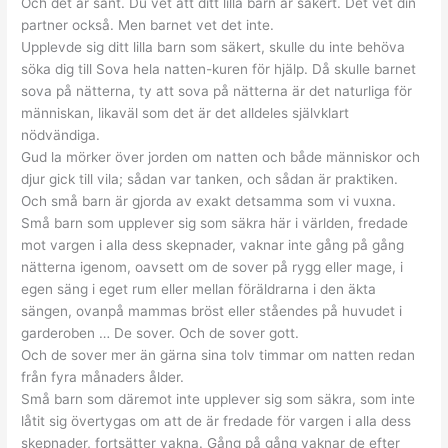
Och det är sant. Du vet att ditt lilla barn är säkert. Det vet din
partner också. Men barnet vet det inte.
Upplevde sig ditt lilla barn som säkert, skulle du inte behöva
söka dig till Sova hela natten-kuren för hjälp. Då skulle barnet
sova på nätterna, ty att sova på nätterna är det naturliga för
människan, likaväl som det är det alldeles självklart
nödvändiga.
Gud la mörker över jorden om natten och både människor och
djur gick till vila; sådan var tanken, och sådan är praktiken.
Och små barn är gjorda av exakt detsamma som vi vuxna.
Små barn som upplever sig som säkra här i världen, fredade
mot vargen i alla dess skepnader, vaknar inte gång på gång
nätterna igenom, oavsett om de sover på rygg eller mage, i
egen säng i eget rum eller mellan föräldrarna i den äkta
sängen, ovanpå mammas bröst eller ståendes på huvudet i
garderoben … De sover. Och de sover gott.
Och de sover mer än gärna sina tolv timmar om natten redan
från fyra månaders ålder.
Små barn som däremot inte upplever sig som säkra, som inte
låtit sig övertygas om att de är fredade för vargen i alla dess
skepnader, fortsätter vakna. Gång på gång vaknar de efter