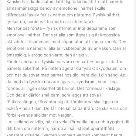
Kanske har du dessutom låtit dig förledas att tro att barnets
allmänmänskliga behov av emotionell närhet skulle
tillfredsställas av fysisk närhet om nätterna. Fysisk närhet,
tycker du, borde väl förmedla allt utom fara?
Men för det första – fysisk närhet är inte detsamma som
emotionell närhet. Det vet alla som ägnat sig åt kroppsliga
aktiviteter tillsammans med någon utan att känna kärlek. Den
emotionella närhet vi alla är livsberoende av är vaken. Den är
ömsesidig, klarögd och varm; den är aktiv.
För det andra: din fysiska närvaro om natten borgar inte för
barnets säkerhet. På natten agerar du fysiskt skyddsrum, om
och när du sover med barnet hos dig, nära dig, i din säng. Att
du med din fysiska närvaro agerar skyddsrum, som i krig,
förmedlar ingen säkerhet till barnet. Det förmedlar krisläge.
Och det är därför små barn, som läggs att sova i
föräldrasängen, förväntar sig att föräldrarna ska ligga där
också – hela tiden. De får inte smita därifrån. De ska vara och
förbli levande sköldar mot vargen.
I missriktad välvilja, när du velat förmedla lugn och trygghet till
ditt barn om nätterna, har du alltså i stället upprätthållit
konstant krisläge. ”Vargen kommer! Vargen kommer!” har du