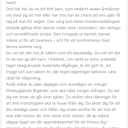
helst!
Och här har du nu ett litet barn, som nedärvt sedan årmiljoner
vet med sig att hon eller han inte har en chans att ens själv få
tag på mat för dagen. Den varg som heter överlevnadsångest
började gläfsa efter barnet redan inne i livmodern, när närings-
och syretillförseln ströps. Den tvingade ut barnet; barnet
måste ut för att överleva – och för att konfronteras med
denna samma varg.
Du vet att ditt hus är säkert som ett kassaskåp. Du vet att det
liv du kan ge ditt barn, i fredstid, i en värld av ännu praktiskt
taget obegränsade materiella tillgångar, är ett gott liv, ett
tryggt och just säkert liv, där ingen egentligen behöver vara
rädd för någonting.
Ändå vidtar du själv dagligen och stundligen en mängd
förebyggande åtgärder, som ska hålla vargen stången. Du ser
dig om innan du går över gatan. Du sköter dina räkningar för
att inte kronofogden ska ta huset ifrån dig. Du aktar dig för att
äta skadliga saker och håller dig undan smitta för att inte bli
sjuk eller rentav dö. Inte minst inför natten, då du måste
släppa taget om din uppmärksamhet för att förlora dig i