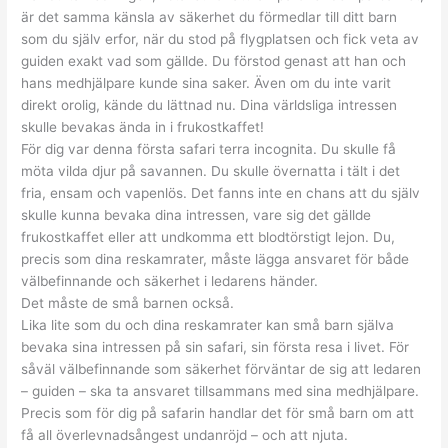
är det samma känsla av säkerhet du förmedlar till ditt barn
som du själv erfor, när du stod på flygplatsen och fick veta av
guiden exakt vad som gällde. Du förstod genast att han och
hans medhjälpare kunde sina saker. Även om du inte varit
direkt orolig, kände du lättnad nu. Dina världsliga intressen
skulle bevakas ända in i frukostkaffet!
För dig var denna första safari terra incognita. Du skulle få
möta vilda djur på savannen. Du skulle övernatta i tält i det
fria, ensam och vapenlös. Det fanns inte en chans att du själv
skulle kunna bevaka dina intressen, vare sig det gällde
frukostkaffet eller att undkomma ett blodtörstigt lejon. Du,
precis som dina reskamrater, måste lägga ansvaret för både
välbefinnande och säkerhet i ledarens händer.
Det måste de små barnen också.
Lika lite som du och dina reskamrater kan små barn själva
bevaka sina intressen på sin safari, sin första resa i livet. För
såväl välbefinnande som säkerhet förväntar de sig att ledaren
– guiden – ska ta ansvaret tillsammans med sina medhjälpare.
Precis som för dig på safarin handlar det för små barn om att
få all överlevnadsångest undanröjd – och att njuta.