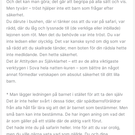
Och det kan man göra; det går att begripa på alla sätt och vis.
Men tyvärr – tröst hjälper inte ett barn som frågar efter
säkerhet.
Du därute i bushen, där vi tänker oss att du var på safari, var
rädd, där du låg och lyssnade till (de verkliga eller inbillade)
lejonen som röt. Men det du behövde var inte tröst. Du var
inte ledsen eller olycklig. Det var kanske synd om dig som var
så rädd att du skallrade tänder, men boten för din rädsla hette
inte medlidande. Den hette säkerhet.
Det är Attityden av Självklarhet – ett av de allra viktigaste
verktygen i Sova hela natten-kuren – som bättre än något
annat förmedlar vetskapen om absolut säkerhet till ditt lilla
barn.
* Man lägger ledningen på barnet i stället för att ta den själv
Det är inte heller svårt i dessa tider, där spädbarnsföräldrar
från alla håll får lära sig att det är barnet som bestämmer. Men
små barn kan inte bestämma. De har ingen aning om vad det
är som gäller på ett ställe där de aldrig varit förut.
Det hade inte du på safarin heller. Inte för att du var orolig,
men du ville gärna veta vad som gällde. Du och dina