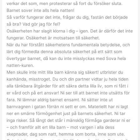
verkar det som, men protesterar så fort du försöker sluta.
Barnet sover inte alls hela natten!
Så varför fungerar det inte, frågar du dig, fastän det började
så bra? Vad gör jag för fel?
Osäkerheten har slagit klorna i dig – igen. Det är därför det inte
fungerar. Osäkerhet är motsatsen till säkerhet.
När du har förstått säkerhetens fundamentala betydelse, och
lärt dig förmedla denna absoluta säkerhet på ett sätt som
övertygar barnet, då kan du inte misslyckas med Sova hela
natten-kuren.
Men skulle inte mitt lilla barn känna sig säkert! utbrister du
kanhända, misstroget. Du och din partner vidtar ju hela tiden
alla tänkbara åtgärder för att säkra detta lilla liv, som ni fått i
er vård och på ert ansvar! Ni ser till att barnet inte utsätts för
fara. Ni lämnar aldrig barnet ensamt. Ni sätter inte ut
barnvagnen i gatan förrän ni sett er om. Materiellt har ni lagt
ner en smärre förmögenhet just på barnets säkerhet. Ni tar
inga risker. Så långt det står i mänsklig förmåga garderar ni er
– och framför allt ert lilla barn – mot vargen i alla dess
skepnader, dag som natt, hemma som borta, inne som ute.