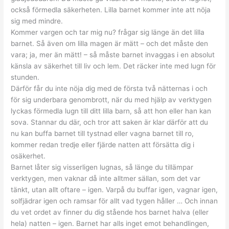
också förmedla säkerheten. Lilla barnet kommer inte att nöja
sig med mindre.
Kommer vargen och tar mig nu? frågar sig länge än det lilla
barnet. Så även om lilla magen är mätt – och det måste den
vara; ja, mer än mätt! – så måste barnet invaggas i en absolut
känsla av säkerhet till liv och lem. Det räcker inte med lugn för
stunden.
Därför får du inte nöja dig med de första två nätternas i och
för sig underbara genombrott, när du med hjälp av verktygen
lyckas förmedla lugn till ditt lilla barn, så att hon eller han kan
sova. Stannar du där, och tror att saken är klar därför att du
nu kan buffa barnet till tystnad eller vagna barnet till ro,
kommer redan tredje eller fjärde natten att försätta dig i
osäkerhet.
Barnet låter sig visserligen lugnas, så länge du tillämpar
verktygen, men vaknar då inte alltmer sällan, som det var
tänkt, utan allt oftare – igen. Varpå du buffar igen, vagnar igen,
solfjädrar igen och ramsar för allt vad tygen håller … Och innan
du vet ordet av finner du dig stående hos barnet halva (eller
hela) natten – igen. Barnet har alls inget emot behandlingen,