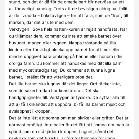
stund, och det är därför de omedelbart blir nervösa av ett
alltför varligt handlag. Trots att de bevisligen aldrig har fallit,
är de livrädda – bokstavligen – för att falla, som de ”tror”, till
marken, där det är ute med dem.
Verktygen i Sova hela natten-kuren är rejält handfasta. När
du tillämpar dem, kommer du inte att smeka barnet över
huvudet, magen eller ryggen, klappa tröstande på lilla
kinden eller försiktigt plocka upp barnet för att mer eller
mindre uppgivet bära omkring på henne eller honom i din
oroliga famn. Du kommer att handskas med ditt lilla barn
med mycket stadiga tag. Du kommer att kunna lugna
barnet, i stället för att ytterligare oroa det.
Det lilla barnet ska lugnas där det ligger. Ord räcker inte,
som du säkert redan har konstaterat. Det ska
handgripligheter till. Verktygen är fysiska. De syftar alla till
att a) få skrikandet att upphöra, b) få lilla barnet mjukt och
avslappnat i kroppen.
Det är inte lätt att somna om man skriker eller gråter. Det är
närmast omöjligt. Inte heller är det lätt att somna om man är
spänd som en stålfjäder i kroppen. Lugnet, såväl det
psykiska som det fysiska, är förutsättningen för varje