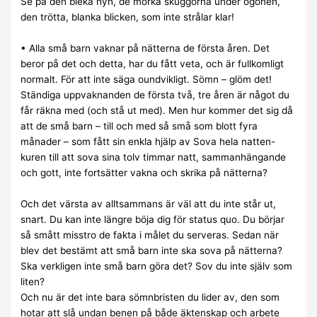
Se på den bleka hyn, de mörka skuggorna under ögonen,
den trötta, blanka blicken, som inte strålar klar!
• Alla små barn vaknar på nätterna de första åren. Det
beror på det och detta, har du fått veta, och är fullkomligt
normalt. För att inte säga oundvikligt. Sömn – glöm det!
Ständiga uppvaknanden de första två, tre åren är något du
får räkna med (och stå ut med). Men hur kommer det sig då
att de små barn – till och med så små som blott fyra
månader – som fått sin enkla hjälp av Sova hela natten-
kuren till att sova sina tolv timmar natt, sammanhängande
och gott, inte fortsätter vakna och skrika på nätterna?
Och det värsta av alltsammans är väl att du inte står ut,
snart. Du kan inte längre böja dig för status quo. Du börjar
så smått misstro de fakta i målet du serveras. Sedan när
blev det bestämt att små barn inte ska sova på nätterna?
Ska verkligen inte små barn göra det? Sov du inte själv som
liten?
Och nu är det inte bara sömnbristen du lider av, den som
hotar att slå undan benen på både äktenskap och arbete