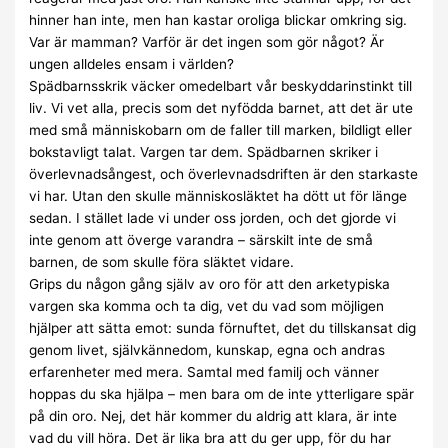
hinner han inte, men han kastar oroliga blickar omkring sig.
Var är mamman? Varför är det ingen som gör något? Är
ungen alldeles ensam i världen?
Spädbarnsskrik väcker omedelbart vår beskyddarinstinkt till
liv. Vi vet alla, precis som det nyfödda barnet, att det är ute
med små människobarn om de faller till marken, bildligt eller
bokstavligt talat. Vargen tar dem. Spädbarnen skriker i
överlevnadsångest, och överlevnadsdriften är den starkaste
vi har. Utan den skulle människosläktet ha dött ut för länge
sedan. I stället lade vi under oss jorden, och det gjorde vi
inte genom att överge varandra – särskilt inte de små
barnen, de som skulle föra släktet vidare.
Grips du någon gång själv av oro för att den arketypiska
vargen ska komma och ta dig, vet du vad som möjligen
hjälper att sätta emot: sunda förnuftet, det du tillskansat dig
genom livet, självkännedom, kunskap, egna och andras
erfarenheter med mera. Samtal med familj och vänner
hoppas du ska hjälpa – men bara om de inte ytterligare spär
på din oro. Nej, det här kommer du aldrig att klara, är inte
vad du vill höra. Det är lika bra att du ger upp, för du har