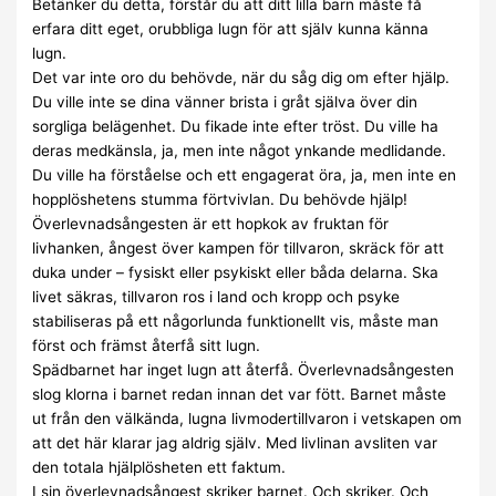
Betänker du detta, förstår du att ditt lilla barn måste få
erfara ditt eget, orubbliga lugn för att själv kunna känna
lugn.
Det var inte oro du behövde, när du såg dig om efter hjälp.
Du ville inte se dina vänner brista i gråt själva över din
sorgliga belägenhet. Du fikade inte efter tröst. Du ville ha
deras medkänsla, ja, men inte något ynkande medlidande.
Du ville ha förståelse och ett engagerat öra, ja, men inte en
hopplöshetens stumma förtvivlan. Du behövde hjälp!
Överlevnadsångesten är ett hopkok av fruktan för
livhanken, ångest över kampen för tillvaron, skräck för att
duka under – fysiskt eller psykiskt eller båda delarna. Ska
livet säkras, tillvaron ros i land och kropp och psyke
stabiliseras på ett någorlunda funktionellt vis, måste man
först och främst återfå sitt lugn.
Spädbarnet har inget lugn att återfå. Överlevnadsångesten
slog klorna i barnet redan innan det var fött. Barnet måste
ut från den välkända, lugna livmodertillvaron i vetskapen om
att det här klarar jag aldrig själv. Med livlinan avsliten var
den totala hjälplösheten ett faktum.
I sin överlevnadsångest skriker barnet. Och skriker. Och