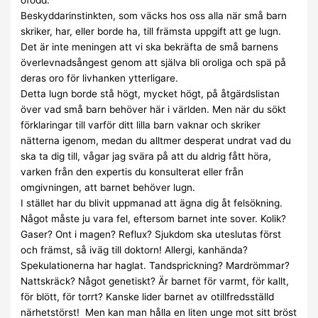
Beskyddarinstinkten, som väcks hos oss alla när små barn
skriker, har, eller borde ha, till främsta uppgift att ge lugn.
Det är inte meningen att vi ska bekräfta de små barnens
överlevnadsångest genom att själva bli oroliga och spä på
deras oro för livhanken ytterligare.
Detta lugn borde stå högt, mycket högt, på åtgärdslistan
över vad små barn behöver här i världen. Men när du sökt
förklaringar till varför ditt lilla barn vaknar och skriker
nätterna igenom, medan du alltmer desperat undrat vad du
ska ta dig till, vågar jag svära på att du aldrig fått höra,
varken från den expertis du konsulterat eller från
omgivningen, att barnet behöver lugn.
I stället har du blivit uppmanad att ägna dig åt felsökning.
Något måste ju vara fel, eftersom barnet inte sover. Kolik?
Gaser? Ont i magen? Reflux? Sjukdom ska uteslutas först
och främst, så iväg till doktorn! Allergi, kanhända?
Spekulationerna har haglat. Tandsprickning? Mardrömmar?
Nattskräck? Något genetiskt? Är barnet för varmt, för kallt,
för blött, för torrt? Kanske lider barnet av otillfredsställd
närhetstörst! Men kan man hålla en liten unge mot sitt bröst