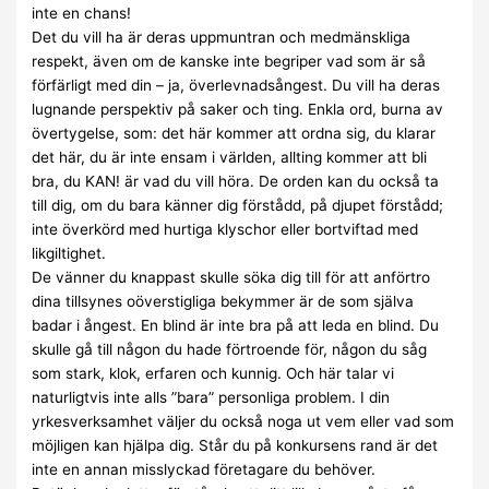
inte en chans!
Det du vill ha är deras uppmuntran och medmänskliga
respekt, även om de kanske inte begriper vad som är så
förfärligt med din – ja, överlevnadsångest. Du vill ha deras
lugnande perspektiv på saker och ting. Enkla ord, burna av
övertygelse, som: det här kommer att ordna sig, du klarar
det här, du är inte ensam i världen, allting kommer att bli
bra, du KAN! är vad du vill höra. De orden kan du också ta
till dig, om du bara känner dig förstådd, på djupet förstådd;
inte överkörd med hurtiga klyschor eller bortviftad med
likgiltighet.
De vänner du knappast skulle söka dig till för att anförtro
dina tillsynes oöverstigliga bekymmer är de som själva
badar i ångest. En blind är inte bra på att leda en blind. Du
skulle gå till någon du hade förtroende för, någon du såg
som stark, klok, erfaren och kunnig. Och här talar vi
naturligtvis inte alls ”bara” personliga problem. I din
yrkesverksamhet väljer du också noga ut vem eller vad som
möjligen kan hjälpa dig. Står du på konkursens rand är det
inte en annan misslyckad företagare du behöver.