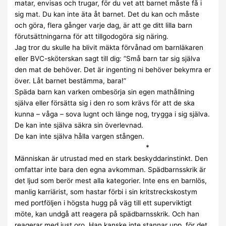
matar, envisas och trugar, för du vet att barnet måste få i
sig mat. Du kan inte äta åt barnet. Det du kan och måste
och göra, flera gånger varje dag, är att ge ditt lilla barn
förutsättningarna för att tillgodogöra sig näring.
Jag tror du skulle ha blivit mäkta förvånad om barnläkaren
eller BVC-sköterskan sagt till dig: ”Små barn tar sig själva
den mat de behöver. Det är ingenting ni behöver bekymra er
över. Låt barnet bestämma, bara!”
Späda barn kan varken ombesörja sin egen mathållning
själva eller försätta sig i den ro som krävs för att de ska
kunna – våga – sova lugnt och länge nog, trygga i sig själva.
De kan inte själva säkra sin överlevnad.
De kan inte själva hålla vargen stången.
*
Människan är utrustad med en stark beskyddarinstinkt. Den
omfattar inte bara den egna avkomman. Spädbarnsskrik är
det ljud som berör mest alla kategorier. Inte ens en barnlös,
manlig karriärist, som hastar förbi i sin kritstreckskostym
med portföljen i högsta hugg på väg till ett superviktigt
möte, kan undgå att reagera på spädbarnsskrik. Och han
reagerar med just oro. Han kanske inte stannar upp, för det