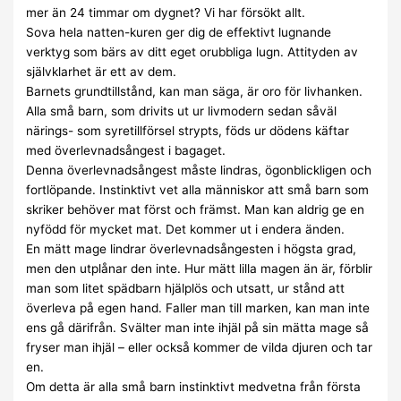
mer än 24 timmar om dygnet? Vi har försökt allt.
Sova hela natten-kuren ger dig de effektivt lugnande
verktyg som bärs av ditt eget orubbliga lugn. Attityden av
självklarhet är ett av dem.
Barnets grundtillstånd, kan man säga, är oro för livhanken.
Alla små barn, som drivits ut ur livmodern sedan såväl
närings- som syretillförsel strypts, föds ur dödens käftar
med överlevnadsångest i bagaget.
Denna överlevnadsångest måste lindras, ögonblickligen och
fortlöpande. Instinktivt vet alla människor att små barn som
skriker behöver mat först och främst. Man kan aldrig ge en
nyfödd för mycket mat. Det kommer ut i endera änden.
En mätt mage lindrar överlevnadsångesten i högsta grad,
men den utplånar den inte. Hur mätt lilla magen än är, förblir
man som litet spädbarn hjälplös och utsatt, ur stånd att
överleva på egen hand. Faller man till marken, kan man inte
ens gå därifrån. Svälter man inte ihjäl på sin mätta mage så
fryser man ihjäl – eller också kommer de vilda djuren och tar
en.
Om detta är alla små barn instinktivt medvetna från första