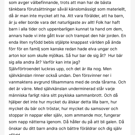
som avger välbefinnande, trots att man har de bästa
tänkbara förutsättningar såväl känslomässigt som materiellt,
då är man inte mycket att ha. Att vara förälder, att ha barn,
är ju eller borde vara det naturligaste av allt! Folk har haft
barn i alla tider och uppenbarligen kunnat ta hand om dem,
annars hade vi inte gått kvar och trampat den här jorden. En
enda liten nyfödd bebis stjälpte knappast världen på ända
förr för en familj som kanske redan hade elva ungar och
arton kor som skulle mjölkas. Så hur bar de sig åt? Hur bär
sig alla andra åt? Varför kan inte jag?
Självförtroendet luckras upp, och det är illa nog. Men
självkänslan rinner också undan. Den försvinner ner i
vanmaktens avgrund tillsammans med de onda tårarna. Och
det är värre. Med självkänslan underminerad står varje
människa farligt nära sitt psykiska sammanbrott. Och då
hjälper det inte hur mycket du älskar detta lilla barn, hur
mycket du bär och tröstar, hur mycket du samsover och
stoppar in nappar eller själv, som ammande mor, fungerar
som napp nätterna igenom. Då håller du på att bli galen. Då
önskar du ditt barn andra och bättre föräldrar och dig själv
ofödd.