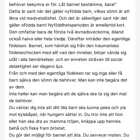
behöver bekymra er för. Låt barnet bestämma, bara!”
Detta är sant när det gäller nyfödda barn, vilkas sömn är att
likna vid medvetslöshet. Och det är säkerligen sant när det
gäller ofödda barn! Nyföddhetsperioden är emellertid kort.
Den omfattar bara de första två levnadsveckorna, ibland
också halva eller hela tredje. Därefter inträder den egentliga
födelsen. Barnet, som hämtat sig från den traumatiska
födelsechocken med allt vad den innebar, börjar vända sig
utåt i alla bemärkelser, och en enveten strävan till social
delaktighet ser dagens ljus.
Från och med den egentliga födelsen tar sig inga eller få
barn själva den sömn de behöver. Man kan inte begära det
av dem.
Inte heller kan man begära att de själva ska ta sig den mat
de behöver.
Du väntar dig inte att ditt lilla barn ska kunna peka och yla
mot kylskåpet, när hungern sätter in. Du tror inte att hon
eller han ska dra av mamma tröjan, knäppa upp hennes
behå och fiska fram bröstet.
Du gör det möjligt för barnet att äta. Du serverar maten. Du