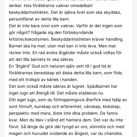
skriker. Hos föräldrarna vaknar omedelbart
beskyddarinstinkten. Det är själva livet som ska skyddas,
personifierat av detta lilla barn.
Det är inte bara oron som vaknar. Varför är det ingen som
gör något? frågade sig den förbiskyndande
kritstreckskostymen. Beskyddarinstinkten kräver handling.
Barnet ska ha mat; utan mat kan vi inte leva. Men mat
räcker inte. En rad andra åtgärder måste också vidtas för
att det lilla barnets liv ska säkras.
En ”åtgärd” Gud och naturen själv sett till i god tid är
föräldrarnas beredskap att älska detta lilla barn, som föds
med ett trollspö av kärlek i handen.
Det som också måste säkras är lugnet. Spädbarnet har
inget lugn att återgå till. Det måste etableras nu.
Ditt eget lugn, som du förhoppningsvis återfick med hjälp av
sunt förnuft, kunskap och erfarenhet, vänskap, klokskap,
perspektiv med mera, löste inte dina problem. De fanns
kvar. Men du blev i stånd att hantera dem. Det var du inte
förut. Så länge du gick där tyngd av oro, sömnlös och med
magen och huvudet svidande av ångest, var du chanslös.