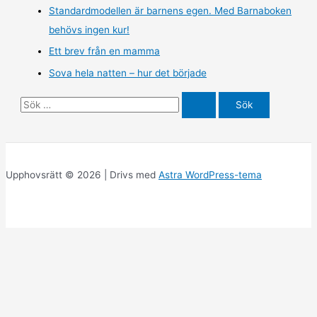
Standardmodellen är barnens egen. Med Barnaboken
behövs ingen kur!
Ett brev från en mamma
Sova hela natten – hur det började
S
ö
k
e
Upphovsrätt © 2026 | Drivs med
Astra WordPress-tema
f
t
e
r
: