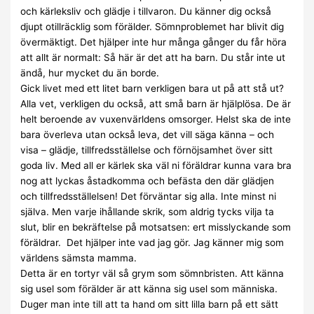
och kärleksliv och glädje i tillvaron. Du känner dig också
djupt otillräcklig som förälder. Sömnproblemet har blivit dig
övermäktigt. Det hjälper inte hur många gånger du får höra
att allt är normalt: Så här är det att ha barn. Du står inte ut
ändå, hur mycket du än borde.
Gick livet med ett litet barn verkligen bara ut på att stå ut?
Alla vet, verkligen du också, att små barn är hjälplösa. De är
helt beroende av vuxenvärldens omsorger. Helst ska de inte
bara överleva utan också leva, det vill säga känna – och
visa – glädje, tillfredsställelse och förnöjsamhet över sitt
goda liv. Med all er kärlek ska väl ni föräldrar kunna vara bra
nog att lyckas åstadkomma och befästa den där glädjen
och tillfredsställelsen! Det förväntar sig alla. Inte minst ni
själva. Men varje ihållande skrik, som aldrig tycks vilja ta
slut, blir en bekräftelse på motsatsen: ert misslyckande som
föräldrar. Det hjälper inte vad jag gör. Jag känner mig som
världens sämsta mamma.
Detta är en tortyr väl så grym som sömnbristen. Att känna
sig usel som förälder är att känna sig usel som människa.
Duger man inte till att ta hand om sitt lilla barn på ett sätt