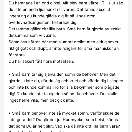
Du hamnade i en ond cirkel. Allt blev bara värre. Till slut såg
du inte en enda ljuspunkt i tillvaron. Det fanns absolut
ingenting du kunde glädja dig åt så länge oron,
överlevnadsångesten, torterade dig.
Detsamma gäller ditt lilla barn. Små barn är gjorda av exakt
detsamma som vi vuxna.
Sömnlösa nätter, där man slumrar oroligt men aldrig sover
riktigt gott och djupt, är inte roligare för små människor än
för stora.
Du har säkert fått höra motsatsen:
• Små barn tar sig själva den sömn de behöver. Men det
gjorde ju inte du, där du låg och vred och vände dig i sängen
och inte kunde komma i ro för alla bekymmer som plågade
dig! Du kunde inte ta dig den sömn du behövde. Du skulle
inget hellre vilja, men det gick inte.
• Små barn behöver inte så mycket sömn. Varför skulle de
inte göra det? Du gör det ju. Hur mycket som helst, känns
det som! Du är helt slut. Vad ska då inte ditt lilla barn vara?