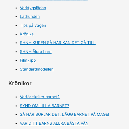
Verktygslådan
Lathunden
Tips på vägen
Krönika
SHN – KUREN SÅ HÄR KAN DET GÅ TILL
SHN – Äldre barn
Filmklipp
Standardmodellen
Krönikor
Varför skriker barnet?
SYND OM LILLA BARNET?
SÅ HÄR BÖRJAR DET. LÄGG BARNET PÅ MAGE!
VAR DITT BARNS ALLRA BÄSTA VÄN