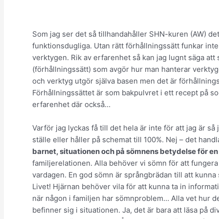
Som jag ser det så tillhandahåller SHN-kuren (AW) de
funktionsdugliga. Utan rätt förhållningssätt funkar int
verktygen. Rik av erfarenhet så kan jag lugnt säga att s
(förhållningssätt) som avgör hur man hanterar verktyg
och verktyg utgör själva basen men det är förhållnings
Förhållningssättet är som bakpulvret i ett recept på 
erfarenhet där också…
Varför jag lyckas få till det hela är inte för att jag är så
ställe eller håller på schemat till 100%. Nej – det hand
barnet, situationen och på sömnens betydelse för en 
familjerelationen. Alla behöver vi sömn för att funger
vardagen. En god sömn är språngbrädan till att kunna
Livet! Hjärnan behöver vila för att kunna ta in infor
när någon i familjen har sömnproblem… Alla vet hur 
befinner sig i situationen. Ja, det är bara att läsa 