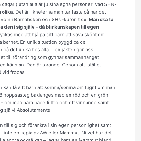
a dagar ) utan alla är ju sina egna personer. Vad SHN-
 olika
. Det är likheterna man tar fasta på när det
er. Som i Barnaboken och SHN-kuren t ex.
Man ska ta
 den i sig själv – då blir kunskapen till egen
lyckas med att hjälpa sitt barn att sova skönt om
ka barnet. En unik situation byggd på de
en på det unika hos alla. Den jakten gör oss
ghet till förändring som gynnar sammanhanget
en känslan. Den är tärande. Genom att istället
divid frodas!
an kan få sitt barn att somna/somna om lugnt om man
r 8 hoppsasteg baklänges med en röd och en grön
 – om man bara hade tilltro och ett vinnande samt
sig själv! Absolutamente!
 till sig och förankra i sin egen personlighet samt
– inte en kopia av AW eller Mammut. Ni vet hur det
 alla andra också kan – jag är bara en Mammut bland