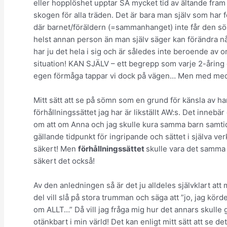
eller hopplöshet upptar SÅ mycket tid av ältande fram 
skogen för alla träden. Det är bara man själv som har
där barnet/föräldern (=sammanhanget) inte får den sö
helst annan person än man själv säger kan förändra n
har ju det hela i sig och är således inte beroende av 
situation! KAN SJÄLV – ett begrepp som varje 2-åring
egen förmåga tappar vi dock på vägen… Men med medv
Mitt sätt att se på sömn som en grund för känsla av han
förhållningssättet jag har är likställt AW:s. Det innebä
om att om Anna och jag skulle kura samma barn samtid
gällande tidpunkt för ingripande och sättet i själva ve
säkert! Men
förhållningssättet
skulle vara det samma o
säkert det också!
Av den anledningen så är det ju alldeles självklart att
del vill slå på stora trumman och säga att ”jo, jag körde
om ALLT…” Då vill jag fråga mig hur det annars skulle gå
otänkbart i min värld! Det kan enligt mitt sätt att se det 