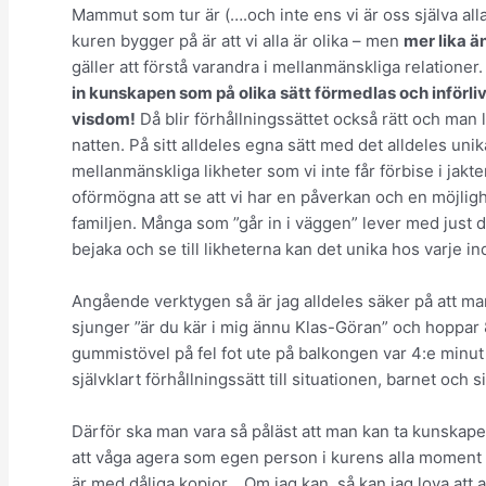
Mammut som tur är (….och inte ens vi är oss själva all
kuren bygger på är att vi alla är olika – men
mer lika än
gäller att förstå varandra i mellanmänskliga relation
in kunskapen som på olika sätt förmedlas och införliva
visdom!
Då blir förhållningssättet också rätt och man 
natten. På sitt alldeles egna sätt med det alldeles uni
mellanmänskliga likheter som vi inte får förbise i jakt
oförmögna att se att vi har en påverkan och en möjli
familjen. Många som ”går in i väggen” lever med just d
bejaka och se till likheterna kan det unika hos varje in
Angående verktygen så är jag alldeles säker på att m
sjunger ”är du kär i mig ännu Klas-Göran” och hoppa
gummistövel på fel fot ute på balkongen var 4:e minut
självklart förhållningssätt till situationen, barnet och 
Därför ska man vara så påläst att man kan ta kunskapen
att våga agera som egen person i kurens alla moment 
är med dåliga kopior… Om jag kan, så kan jag lova att