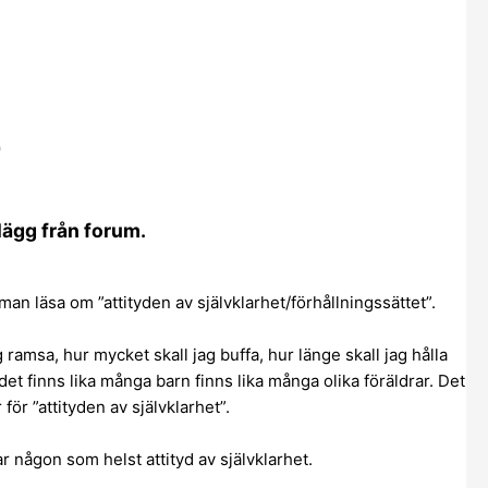
r
nlägg från forum.
an läsa om ”attityden av självklarhet/förhållningssättet”.
g ramsa, hur mycket skall jag buffa, hur länge skall jag hålla
det finns lika många barn finns lika många olika föräldrar. Det
 för ”attityden av självklarhet”.
r någon som helst attityd av självklarhet.