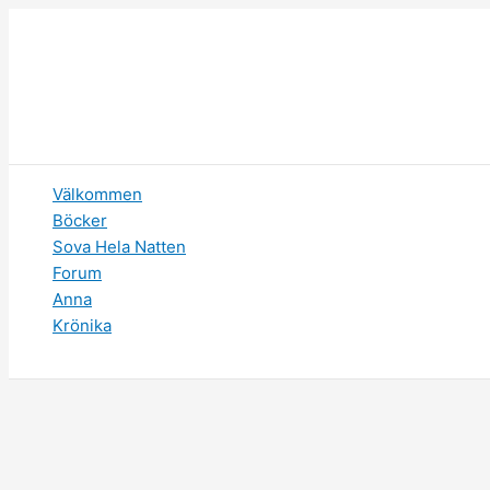
Hoppa
till
innehåll
Välkommen
Böcker
Sova Hela Natten
Forum
Anna
Krönika
Sök