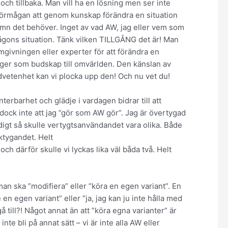
och tillbaka. Man vill ha en lösning men ser inte
 förmågan att genom kunskap förändra en situation
mn det behöver. Inget av vad AW, jag eller vem som
ågons situation. Tänk vilken TILLGÅNG det är! Man
omgivningen eller experter för att förändra en
 ger som budskap till omvärlden. Den känslan av
etenhet kan vi plocka upp den! Och nu vet du!
terbarhet och glädje i vardagen bidrar till att
r dock inte att jag ”gör som AW gör”. Jag är övertygad
igt så skulle vertygtsanvändandet vara olika. Både
rktygandet. Helt
ch därför skulle vi lyckas lika väl båda två. Helt
 man ska ”modifiera” eller ”köra en egen variant”. En
 en egen variant” eller ”ja, jag kan ju inte hålla med
 till?! Något annat än att ”köra egna varianter” är
inte bli på annat sätt – vi är inte alla AW eller