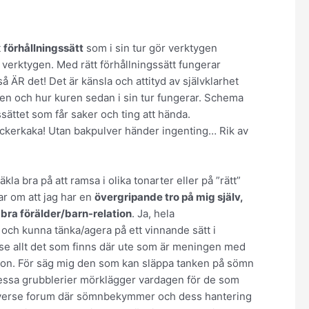
t
förhållningssätt
som i sin tur gör verktygen
e verktygen. Med rätt förhållningssätt fungerar
å ÄR det! Det är känsla och attityd av självklarhet
en och hur kuren sedan i sin tur fungerar. Schema
sättet som får saker och ting att hända.
sockerkaka! Utan bakpulver händer ingenting… Rik av
 jäkla bra på att ramsa i olika tonarter eller på ”rätt”
lar om att jag har en
övergripande tro på mig själv,
bra förälder/barn-relation
. Ja, hela
a och kunna tänka/agera på ett vinnande sätt i
 se allt det som finns där ute som är meningen med
mation. För säg mig den som kan släppa tanken på sömn
dessa grubblerier mörklägger vardagen för de som
på diverse forum där sömnbekymmer och dess hantering