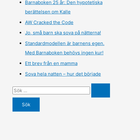
Barnaboken 25 år: Den hypotetiska
berättelsen om Kalle
AW Cracked the Code
Jo, små barn ska sova på nätterna!
Standardmodellen är barnens egen.
Med Barnaboken behövs ingen kur!
Ett brev från en mamma
Sova hela natten – hur det började
S
ö
k
e
f
t